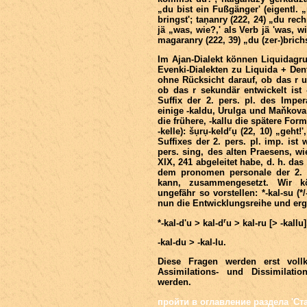
„du bist ein Fußgänger' (eigentl.
bringst'; taņanry (222, 24) „du rech
jä „was, wie?,' als Verb jä 'was, w
magaranry (222, 39) „du (zer-)brichst
Im Ajan-Dialekt können Liquidag
Evenki-Dialekten zu Liquida + Dent
ohne Rücksicht darauf, ob das r ur
ob das r sekundär entwickelt ist -
Suffix der 2. pers. pl. des Impera
einige -kaldu, Urulga und Maňkova (
die frühere, -kallu die spätere Form
r
-kelle): šụrụ-keld
ụ (22, 10) „geht!'
Suffixes der 2. pers. pl. imp. ist
pers. sing, des alten Praesens, wi
XIX, 241 abgeleitet habe, d. h. das 
dem pronomen personale der 2. p
kann, zusammengesetzt. Wir k
ungefähr so vorstellen: *-kal-su (*/
nun die Entwicklungsreihe und erg
r
*-kal-d'u > kal-d
u > kal-ru [> -kallu
-kal-du > -kal-lu.
Diese Fragen werden erst vol
Assimilations- und Dissimilati
werden.
пройти в оглавление раздела 'Ста