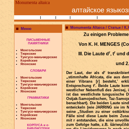
Monumenta altaica
алтайское языкоз
Статьи и Книги
|
Народы
|
Учёные
|
Библиографии
|
Сайты по алтаисти
Monumenta Altaica / Статьи / К.
Меню
Zu einigen Problem
ПИСЬМЕННЫЕ
ПАМЯТНИКИ
Von K. H. MENGES (Col
Монгольские
r
r
III. Die Laute d
, t
und di
Тюркские
Тунгусо-маньчжурские
Корейские
und 2.
Японские
СЛОВАРИ
r
Der Laut, der als d
transkribier
„stimmhafte Africata, die aus de
Монгольские
Тюркские
einer Vibrans [r] besteht,' er
Тунгусо-маньчжурские
r
Entsprechung t
. Beide Laute kom
Корейские
westlicher Nebenfluß des Jenisej, 
Японские
ist das westlichste tungusische D
ГРАММАТИКИ
Ostjak-Samojedischen, Taz-Samoje
benachbart). Die beiden Laute sind
Монгольские
entwickeln (wie JARRING sie im Ne
Тюркские
seine „Studien zu einer osttürkisc
Тунгусо-маньчжурские
Корейские
Fälle sind diese Laute beim Zusa
Японские
mit r entstanden, die eine unvol
zum Gefolge hatte, z.B. šäriwụčildr
КОРПУСА и e-
БИБЛИОТЕКИ
wo die Liquidagruppe lr noch nich