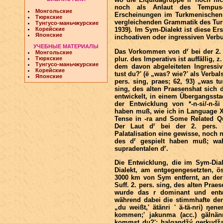
noch als Anlaut des Tempus-Su
Монгольские
Erscheinungen im Turkmenischen
Тюркские
vergleichenden Grammatik des Turkm
Тунгусо-маньчжурские
Корейские
1939). Im Sym-Dialekt ist diese Er
Японские
inchoativen oder ingressiven Verbu
УЧЕБНЫЕ МАТЕРИАЛЫ
r
Das Vorkommen von d
bei der 2.
Монгольские
Тюркские
plur. des Imperativs ist auffällig, z
Тунгусо-маньчжурские
dem davon abgeleiteten Ingressiv
Корейские
tust du?' (ē „was? wie?' als Verbal
Японские
pers. sing, praes; 62, 93) „was tu
sing, des alten Praesenshat sich 
entwickelt, in einem Übergangss
der Entwicklung von *-n-si/-n-ši 
haben muß, wie ich in Language X
Tense in -ra and Some Related Q
r
Der Laut d
bei der 2. pers. s
Palatalisation eine gewisse, noch
r
des d
gespielt haben muß; wahr
r
supradentalen d
.
Die Entwicklung, die im Sym-Diale
Dialekt, am entgegengesetzten, ö
3000 km von Sym entfernt, an der
Suff. 2. pers. sing, des alten Prae
wurde das r dominant und entw
während dabei die stimmhafte dent
„du weißt,' ätänri ' ä-tä-nri) ŋen
kommen;' jakunma (acc.) gälnänr
kommst du?'; halgandžý gerkudžarý