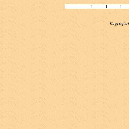
Статьи и Книги
|
Народы
|
Учёные
|
Биб
Copyright 