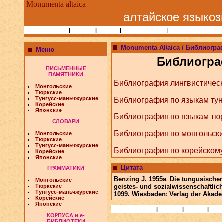
Monumenta altaica
алтайское языкоз
Статьи и Книги
|
Народы
|
Учёные
|
Библиографии
|
Сайты по алтаисти
Monumenta Altaica / Библиогр
Меню
Библиогра
ПИСЬМЕННЫЕ
ПАМЯТНИКИ
Библиография лингвистическ
Монгольские
Тюркские
Тунгусо-маньчжурские
Библиография по языкам тун
Корейские
Японские
Библиография по языкам тюр
СЛОВАРИ
Библиография по монгольск
Монгольские
Тюркские
Тунгусо-маньчжурские
Библиография по корейском
Корейские
Японские
Цитата
ГРАММАТИКИ
Benzing J. 1955a. Die tungusisch
Монгольские
geistes- und sozialwissenschaftlic
Тюркские
Тунгусо-маньчжурские
1099. Wiesbaden: Verlag der Akade
Корейские
Японские
Статьи и Книги
|
Народы
|
Учёные
|
Биб
КОРПУСА и e-
БИБЛИОТЕКИ